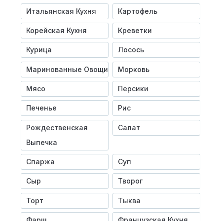
Итальянская Кухня
Картофель
Корейская Кухня
Креветки
Курица
Лосось
Маринованные Овощи
Морковь
Мясо
Персики
Печенье
Рис
Рождественская
Салат
Выпечка
Спаржа
Суп
Сыр
Творог
Торт
Тыква
Фарш
Французская Кухня